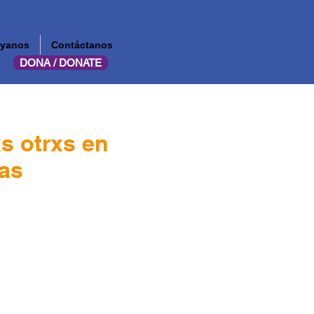
yanos
Contáctanos
DONA / DONATE
xs otrxs en
das