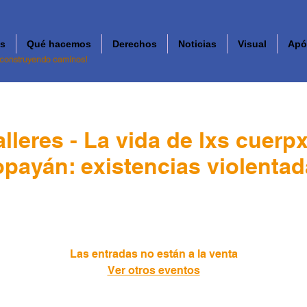
s
Qué hacemos
Derechos
Noticias
Visual
Apó
 construyendo caminos!
alleres - La vida de lxs cuerp
payán: existencias violenta
jue, 17 de oct
  |  
Popayán
Las entradas no están a la venta
Ver otros eventos