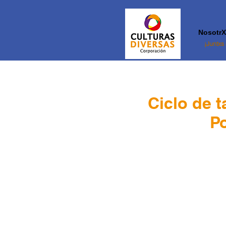
NosotrX
¡Juntxs
Ciclo de t
Po