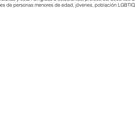
dores de personas menores de edad, jóvenes, población LGBTIQ
rsas, seis años en los que juntxs estamos construyendo camin