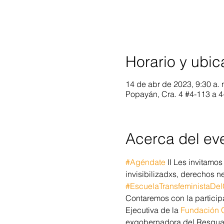
Horario y ubic
14 de abr de 2023, 9:30 a. 
Popayán, Cra. 4 #4-113 a 
Acerca del ev
#Agéndate
 II Les invitamo
invisibilizadxs, derechos n
#EscuelaTransfeministaDe
Contaremos con la particip
Ejecutiva de la 
Fundación 
exgobernadora del Resguar