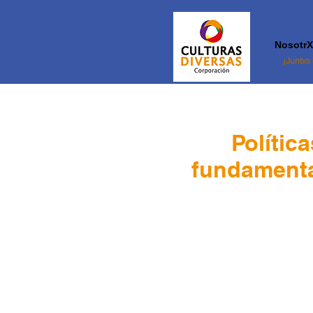
NosotrX
¡Juntxs
Polític
fundamental