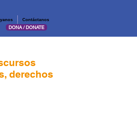
yanos
Contáctanos
DONA / DONATE
iscursos
xs, derechos