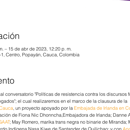
ación
m. – 15 de abr de 2023, 12:20 p. m.
4-1, Centro, Popayán, Cauca, Colombia
ento
s al conversatorio "Políticas de resistencia contra los discursos
egados"; el cual realizaremos en el marco de la clausura de la 
lCauca
, un proyecto apoyado por la 
Embajada de Irlanda en C
ación de Fiona Nic Dhonncha,Embajadora de Irlanda; Danne Ar
GAAT
; May Romero, marika trans negra no binarie de Miranda; 
do Indígena Nasa Kiwe de Santander de Quilichao; y con 
And