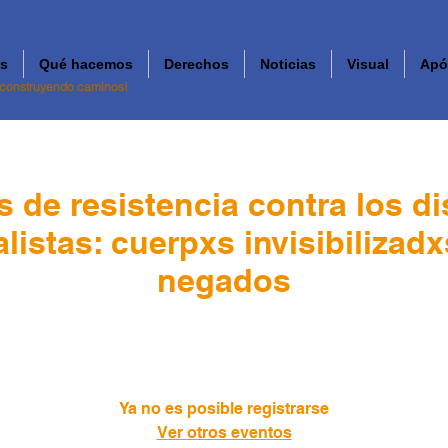
s
Qué hacemos
Derechos
Noticias
Visual
Apó
 construyendo caminos!
as de resistencia contra los d
istas: cuerpxs invisibilizad
negados
vie, 14 de abr
  |  
Popayán
Ya no es posible registrarse
Ver otros eventos