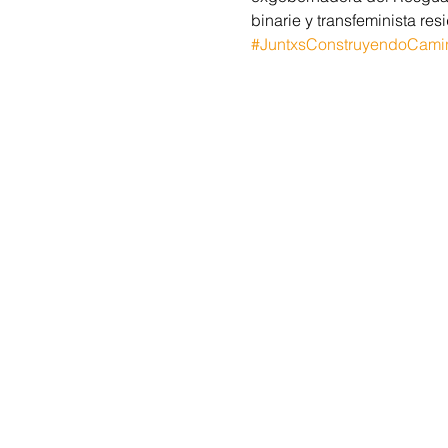
binarie y transfeminista re
#JuntxsConstruyendoCami