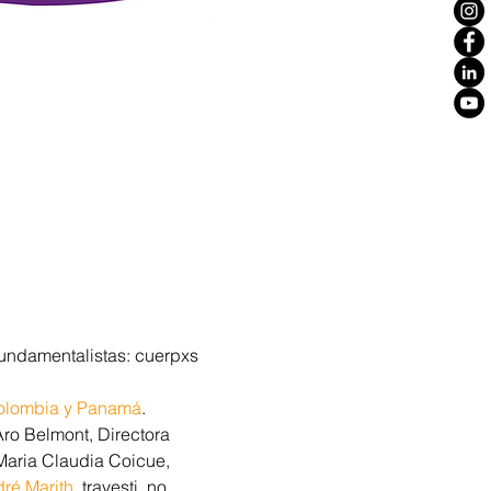
 fundamentalistas: cuerpxs 
olombia y Panamá
.
o Belmont, Directora 
Maria Claudia Coicue, 
ré Marith
, travesti, no 