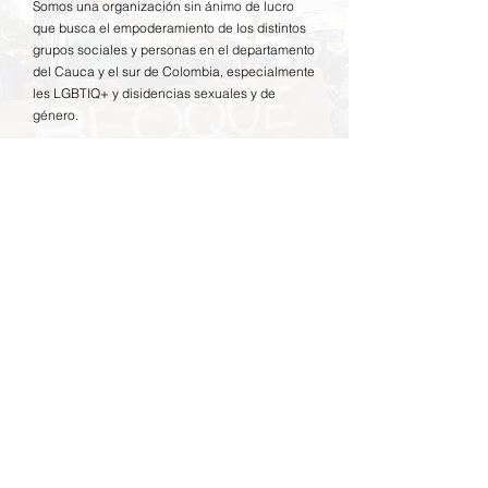
tienda pueden realizar compras con
Somos una organización sin ánimo de lucro
clientes, pues saben que en tu tienda
altos niveles de seguridad.
que busca el empoderamiento de los distintos
pueden realizar compras con altos
grupos sociales y personas en el departamento
niveles de seguridad.
del Cauca y el sur de Colombia, especialmente
les LGBTIQ+ y disidencias sexuales y de
género.
E-mail:
info@culturasdiversas.org
Teléfono:
(+57)
322 789 4045
Ciudad:
Popayán, Cauca - Colombia.
Obten actualizaciones sobre nosotrxs
Introduce tu dirección de
correo electrónico aquí
¡Regístrate!